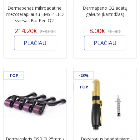
Dermapenas mikroadatinei
Dermapeno Q2 adatų
mezoterapijai su EMS ir LED
galvutė (kartridžas)
šviesa „Bio Pen Q2“
214.20€
8.00€
238.00€
10.00€
PLAČIAU
PLAČIAU
TOP
-23%
TOP
Dermaroleris DSR (0,25mm /
Dozatorius beadatiniam