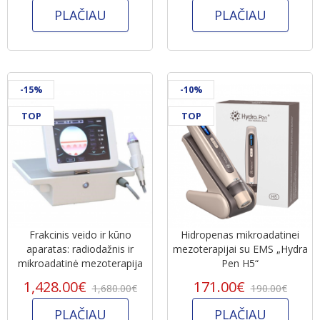
PLAČIAU
PLAČIAU
-15%
-10%
TOP
TOP
Frakcinis veido ir kūno
Hidropenas mikroadatinei
aparatas: radiodažnis ir
mezoterapijai su EMS „Hydra
mikroadatinė mezoterapija
Pen H5“
1,428.00€
171.00€
1,680.00€
190.00€
PLAČIAU
PLAČIAU