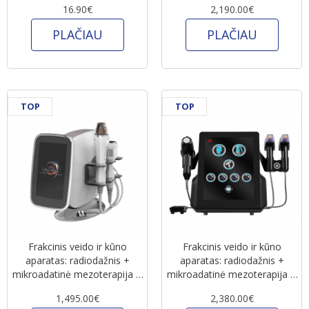
16.90€
2,190.00€
PLAČIAU
PLAČIAU
TOP
TOP
Frakcinis veido ir kūno
Frakcinis veido ir kūno
aparatas: radiodažnis +
aparatas: radiodažnis +
mikroadatinė mezoterapija +
mikroadatinė mezoterapija +
šalčio plaktukas
šalčio plaktukas
1,495.00€
2,380.00€