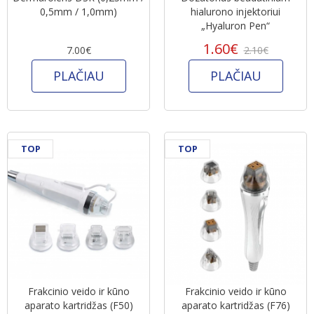
0,5mm / 1,0mm)
hialurono injektoriui
„Hyaluron Pen“
1.60€
7.00€
2.10€
PLAČIAU
PLAČIAU
TOP
TOP
Frakcinio veido ir kūno
Frakcinio veido ir kūno
aparato kartridžas (F50)
aparato kartridžas (F76)