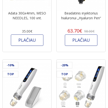
Adata 30Gx4mm, MESO
Beadatinis injektorius
NEEDLES, 100 vnt.
hialuronui „Hyaluron Pen“
63.70€
35.00€
98.00€
PLAČIAU
PLAČIAU
-10%
-20%
TOP
TOP