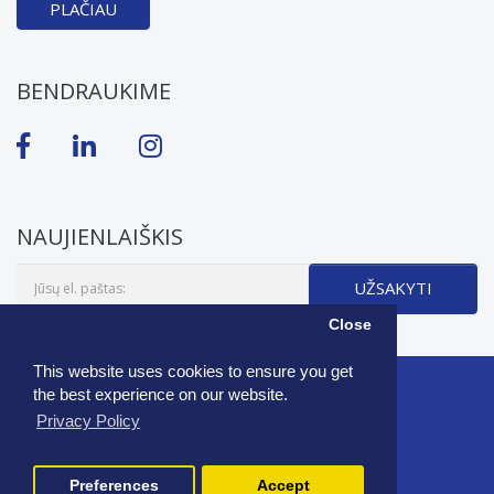
PLAČIAU
BENDRAUKIME
NAUJIENLAIŠKIS
UŽSAKYTI
Close
This website uses cookies to ensure you get
the best experience on our website.
2026 © PROCO – profesionaliam grožiui
Privacy Policy
Preferences
Accept