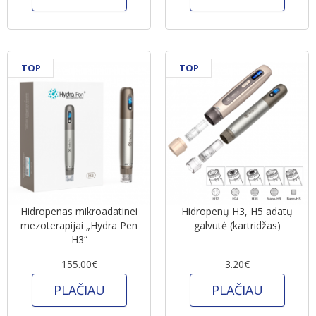
TOP
TOP
Hidropenas mikroadatinei
Hidropenų H3, H5 adatų
mezoterapijai „Hydra Pen
galvutė (kartridžas)
H3“
155.00€
3.20€
PLAČIAU
PLAČIAU