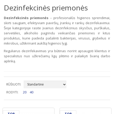
Dezinfekcinės priemonės
Dezinfekcinės priemonės
– profesionalūs higienos sprendimai,
skirti saugiam, efektyviam paviršių, įrankių ir rankų dezinfekavimui.
Šioje kategorijoje rasite įvairius dezinfekcinius skysčius, purškalus,
servetėles, alkoholio pagrindu veikiančias priemones ir kitus
produktus, kurie padeda pašalinti bakterijas, virusus, grybelius ir
mikrobus, užtikrinant aukštą higienos lygį.
Reguliarus dezinfekavimas yra būtinas norint apsaugoti klientus ir
specialistus nuo užkrečiamų ligų plitimo ir palaikyti švarią darbo
aplinką.
RŪŠIUOTI:
RODYTI:
20
40
TOP
TOP