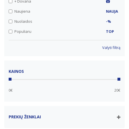
+ Dovana
Naujiena
NAUJA
Nuolaidos
-%
Populiaru
TOP
Valyti filtrą
KAINOS
0€
20€
PREKIŲ ŽENKLAI