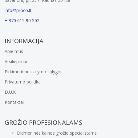
Savanorių pr. 277, Kaunas 50128
info@proco.lt
+ 370 615 90 502
INFORMACIJA
Apie mus
Atsiliepimai
Pirkimo ir pristatymo sąlygos
Privatumo politika
D.U.K.
Kontaktai
GROŽIO PROFESIONALAMS
Didmeninės kainos grožio specialistams