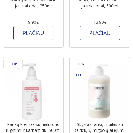
jautriai odai, 250ml
jautriai odai, 500ml
9.90€
13.90€
PLAČIAU
PLAČIAU
TOP
-30%
TOP
Rankų kremas su hialurono
Skystas rankų muilas su
rūgštimi ir karbamidu, 500ml
saldžiųjų migdolų aliejumi,