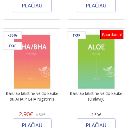
PLAČIAU
PLAČIAU
Išparduota!
-35%
TOP
TOP
Barulab lakštinė veido kaukė
Barulab lakštinė veido kaukė
su AHA ir BHA rūgštimis
su alaviju
2.90€
4.50€
2.50€
PLAČIAU
PLAČIAU