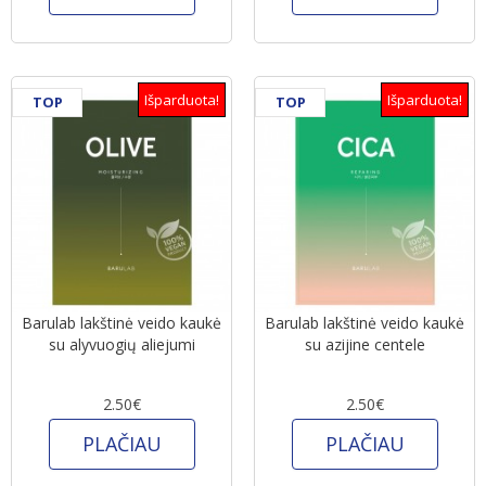
Išparduota!
Išparduota!
TOP
TOP
Barulab lakštinė veido kaukė
Barulab lakštinė veido kaukė
su alyvuogių aliejumi
su azijine centele
2.50€
2.50€
PLAČIAU
PLAČIAU