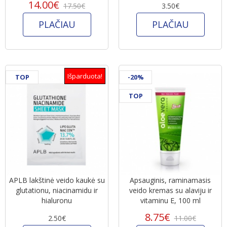
14.00€
17.50€
3.50€
PLAČIAU
PLAČIAU
Išparduota!
TOP
-20%
TOP
APLB lakštinė veido kaukė su
Apsauginis, raminamasis
glutationu, niacinamidu ir
veido kremas su alaviju ir
hialuronu
vitaminu E, 100 ml
8.75€
2.50€
11.00€