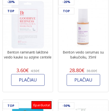
-20%
-20%
TOP
TOP
Benton raminanti lakštinė
Benton veido serumas su
veido kaukė su azijine centele
bakučioliu, 35ml
3.60€
28.80€
4.50€
36.00€
PLAČIAU
PLAČIAU
Išparduota!
TOP
-50%