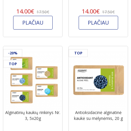
14.00€
14.00€
17.50€
17.50€
PLAČIAU
PLAČIAU
-20%
TOP
TOP
Alginatinių kaukių rinkinys Nr.
Antioksidacinė alginatinė
3, 5x20g
kaukė su mėlynėmis, 20 g