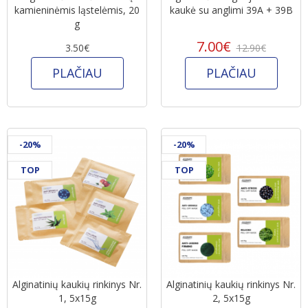
kamieninėmis ląstelėmis, 20
kaukė su anglimi 39A + 39B
g
7.00€
3.50€
12.90€
PLAČIAU
PLAČIAU
-20%
-20%
TOP
TOP
Alginatinių kaukių rinkinys Nr.
Alginatinių kaukių rinkinys Nr.
1, 5x15g
2, 5x15g