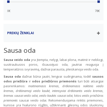
0€
78€
PREKIŲ ŽENKLAI
Sausa oda
Sausa veido oda
yra įtempta, nelygi, labai plona, matinė ir neblizgi,
susitraukusios poros, išsausėjusi oda, jautriai reaguoja į
temperatūros svyravimą, dažnai parausta, pleiskanoja veido oda.
Sausa oda
dažnai būna jautri, lengvai sudirginama, todėl
sausos
odos priežiūra
ir
odos priežiūros priemonės
turi būti atsargiai
pasirenkamos:
maitinamasis kremas, drėkinamasis naktinis veido
kremas, drėkinamoji veido kaukė, intensyviai drėkinantis veido kremas,
kremas sausai veido odai, veido kaukės sausai odai,
kitos
veido priežiūros
priemonės
sausai veido odai. Rekomenduojama rinktis priemones,
kuriose yra hialurono rūgštis, užtikrinanti gilesnių odos sluoksnių