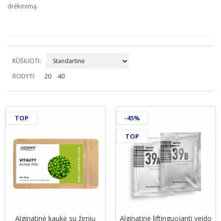
drėkinimą.
RŪŠIUOTI:
RODYTI:
20
40
TOP
-45%
TOP
Alginatinė kaukė su žirnių
Alginatinė liftinguojanti veido