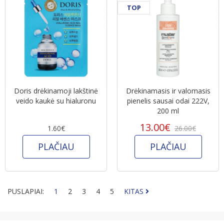
TOP
Doris drėkinamoji lakštinė
Drėkinamasis ir valomasis
veido kaukė su hialuronu
pienelis sausai odai 222V,
200 ml
13.00€
1.60€
26.00€
PLAČIAU
PLAČIAU
PUSLAPIAI:
1
2
3
4
5
KITAS