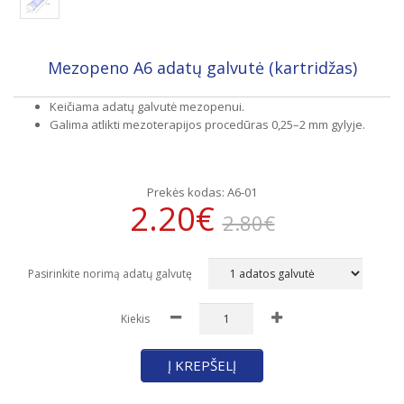
Mezopeno A6 adatų galvutė (kartridžas)
Keičiama adatų galvutė mezopenui.
Galima atlikti mezoterapijos procedūras 0,25–2 mm gylyje.
Prekės kodas:
A6-01
2.20€
2.80€
Pasirinkite norimą adatų galvutę
Kiekis
Į KREPŠELĮ