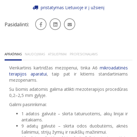
pristatymas Lietuvoje ir į užsienį
Pasidalinti:
APRAŠYMAS
NAUDOJIMAS
ATSILIEPIMAI
PROFESIONALAMS
Vienkartinis kartridžas mezopenui, tinka A6
mikroadatinės
terapijos aparatui
, taip pat ir kitiems standartiniams
mezopenams.
Su šiomis adatomis galima atlikti mezoterapijos procedūras
0,2
–2,5 mm gylyje.
Galimi pasirinkimai:
1 adatos galvutė – skirta tatuiruotėms, akių linijai ir
antakiams.
9 adatų galvutė – skirta odos duobutėms, aknės
šalinimui, strijų žymių ir raukšlių mažinimui.