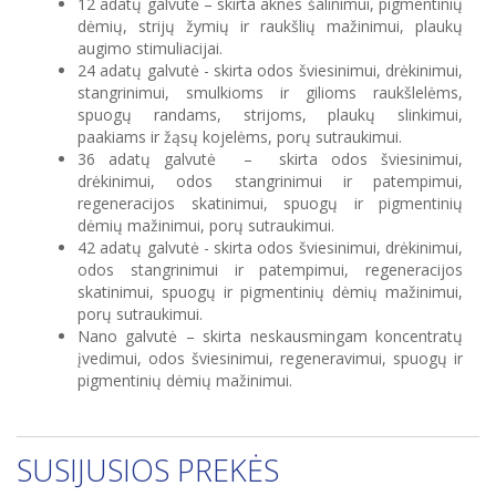
12 adatų galvutė – skirta aknės šalinimui, pigmentinių
dėmių, strijų žymių ir raukšlių mažinimui, plaukų
augimo stimuliacijai.
24 adatų galvutė - skirta odos šviesinimui, drėkinimui,
stangrinimui, smulkioms ir gilioms raukšlelėms,
spuogų randams, strijoms, plaukų slinkimui,
paakiams ir žąsų kojelėms, porų sutraukimui.
36 adatų galvutė – skirta odos šviesinimui,
drėkinimui, odos stangrinimui ir patempimui,
regeneracijos skatinimui, spuogų ir pigmentinių
dėmių mažinimui, porų sutraukimui.
42 adatų galvutė - skirta odos šviesinimui, drėkinimui,
odos stangrinimui ir patempimui, regeneracijos
skatinimui, spuogų ir pigmentinių dėmių mažinimui,
porų sutraukimui.
Nano galvutė – skirta neskausmingam koncentratų
įvedimui, odos šviesinimui, regeneravimui, spuogų ir
pigmentinių dėmių mažinimui.
SUSIJUSIOS PREKĖS