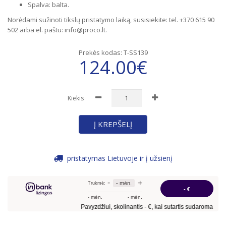
Spalva: balta.
Norėdami sužinoti tikslų pristatymo laiką, susisiekite: tel. +370 615 90
502 arba el. paštu: info@proco.lt.
Prekės kodas:
T-SS139
124.00€
Kiekis
Į KREPŠELĮ
pristatymas Lietuvoje ir į užsienį