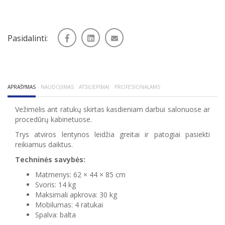
Pasidalinti:
APRAŠYMAS
NAUDOJIMAS
ATSILIEPIMAI
PROFESIONALAMS
Vežimėlis ant ratukų skirtas kasdieniam darbui salonuose ar
procedūrų kabinetuose.
Trys atviros lentynos leidžia greitai ir patogiai pasiekti
reikiamus daiktus.
Techninės savybės:
Matmenys: 62 × 44 × 85 cm
Svoris: 14 kg
Maksimali apkrova: 30 kg
Mobilumas: 4 ratukai
Spalva: balta