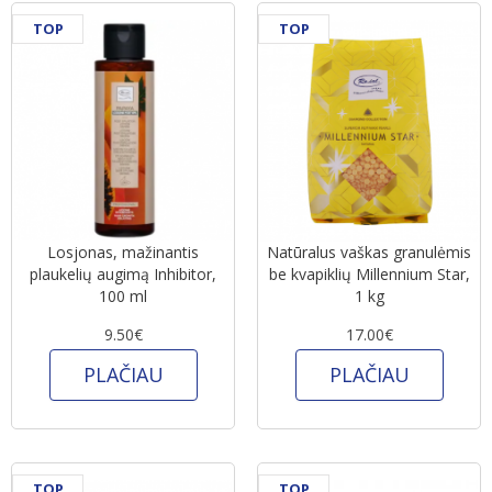
TOP
TOP
Losjonas, mažinantis
Natūralus vaškas granulėmis
plaukelių augimą Inhibitor,
be kvapiklių Millennium Star,
100 ml
1 kg
9.50€
17.00€
PLAČIAU
PLAČIAU
TOP
TOP