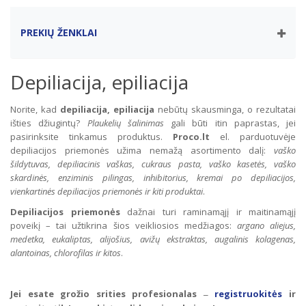
PREKIŲ ŽENKLAI
Depiliacija, epiliacija
Norite, kad
depiliacija, epiliacija
nebūtų skausminga, o rezultatai
išties džiugintų?
Plaukelių šalinimas
gali būti itin paprastas, jei
pasirinksite tinkamus produktus.
Proco.lt
el. parduotuvėje
depiliacijos priemonės užima nemažą asortimento dalį:
vaško
šildytuvas, depiliacinis vaškas, cukraus pasta, vaško kasetės, vaško
skardinės, enziminis pilingas, inhibitorius, kremai po depiliacijos,
vienkartinės depiliacijos priemonės ir kiti produktai
.
Depiliacijos priemonės
dažnai turi raminamąjį ir maitinamąjį
poveikį – tai užtikrina šios veikliosios medžiagos:
argano aliejus,
medetka, eukaliptas, alijošius, avižų ekstraktas, augalinis kolagenas,
alantoinas, chlorofilas ir kitos
.
Jei esate grožio srities profesionalas
registruokitės
ir
–