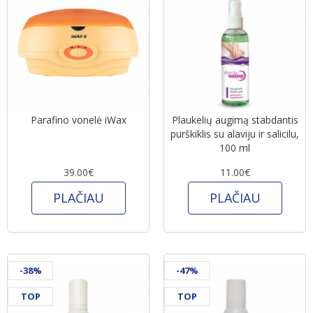
Parafino vonelė iWax
Plaukelių augimą stabdantis
purškiklis su alaviju ir salicilu,
100 ml
39.00€
11.00€
PLAČIAU
PLAČIAU
-38%
-47%
TOP
TOP