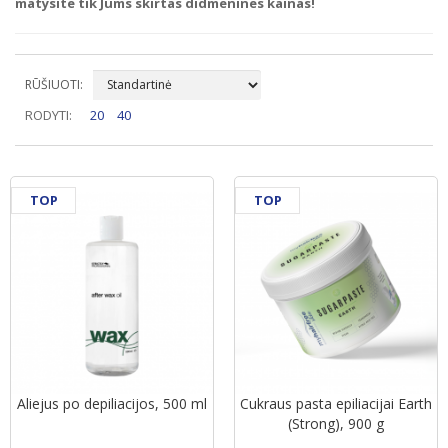
matysite tik Jums skirtas didmenines kainas!
RŪŠIUOTI:
RODYTI:
20
40
TOP
TOP
Aliejus po depiliacijos, 500 ml
Cukraus pasta epiliacijai Earth
(Strong), 900 g