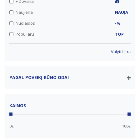
+ Dovana
Naujiena
NAUJA
Nuolaidos
-%
Populiaru
TOP
Valyti filtrą
PAGAL POVEIKĮ KŪNO ODAI
KAINOS
0€
106€